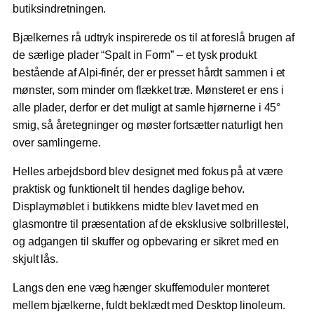
butiksindretningen.
Bjælkernes rå udtryk inspirerede os til at foreslå brugen af
de særlige plader “Spalt in Form” – et tysk produkt
bestående af Alpi-finér, der er presset hårdt sammen i et
mønster, som minder om flækket træ. Mønsteret er ens i
alle plader, derfor er det muligt at samle hjørnerne i 45°
smig, så åretegninger og møster fortsætter naturligt hen
over samlingerne.
Helles arbejdsbord blev designet med fokus på at være
praktisk og funktionelt til hendes daglige behov.
Displaymøblet i butikkens midte blev lavet med en
glasmontre til præsentation af de eksklusive solbrillestel,
og adgangen til skuffer og opbevaring er sikret med en
skjult lås.
Langs den ene væg hænger skuffemoduler monteret
mellem bjælkerne, fuldt beklædt med Desktop linoleum.