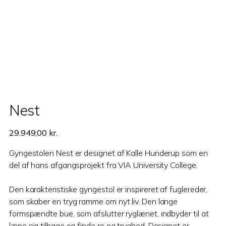
Nest
29.949,00
kr.
Gyngestolen Nest er designet af Kalle Hunderup som en
del af hans afgangsprojekt fra VIA University College.
Den karakteristiske gyngestol er inspireret af fuglereder,
som skaber en tryg ramme om nyt liv. Den lange
formspændte bue, som afslutter ryglænet, indbyder til at
læne sig tilbage og finde ro og tryghed. Designet er