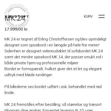
MK 24
KURV
17.999,00
kr.
MK 24 er tegnet af Erling Christoffersen og blev oprindeligt
designet som spisebord i en længde på hele fire meter!
Sidenhen er designet videreudviklet til sofabordet MK 24
samt det mindre spisebord MK 14, der passer smukt ind i
både private hjem og professionelle miljøer.
Bordet er formspændt, hvilket giver det et let og elegant
udtryk med bløde rundinger.
På billederne ses bordet udført i ask, behandlet med rød
linolie.
MK 24 fremstilles efter bestilling, så størrelse og træsort
tilpasses dine ønsker. Forventet levering 8-10 uger