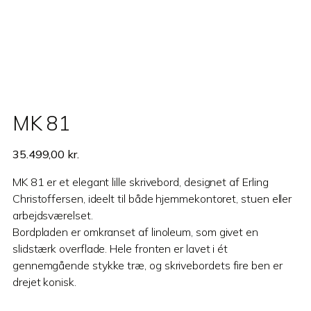
MK 81
35.499,00
kr.
MK 81 er et elegant lille skrivebord, designet af Erling
Christoffersen
,
ideelt til både hjemmekontoret, stuen eller
arbejdsværelset.
Bordpladen er omkranset af linoleum, som givet en
slidstærk overflade. Hele fronten er lavet i ét
gennemgående stykke træ, og skrivebordets fire ben er
drejet konisk.