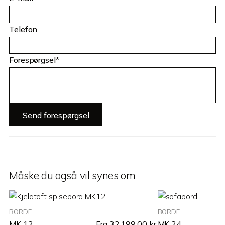
Telefon
Forespørgsel*
Måske du også vil synes om
BORDE
BORDE
MK 12
Fra
32.199,00
kr.
MK 24