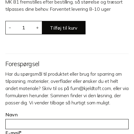
MK 81 fremstilles efter bestilling, så størrelse og træsort
tilpasses dine behov. Forventet levering 8-10 uger
MK
Tilføj til kurv
－
＋
81
antal
Forespørgsel
Har du spørgsmål til produktet eller brug for sparring om
tilpasning, materialer, overflader eller ønsker du et helt
andet materiale? Skriv til os på furn@kjeldtoft.com, eller via
formularen herunder. Sammen finder vi den løsning, der
passer dig. Vi vender tilbage så hurtigt som muligt.
Navn
E-mail*